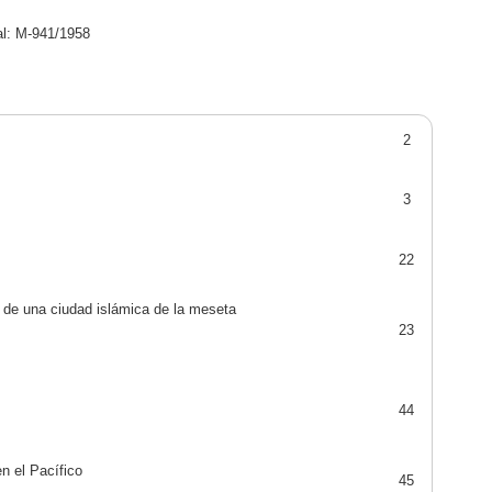
al: M-941/1958
2
3
22
n de una ciudad islámica de la meseta
23
44
n el Pacífico
45