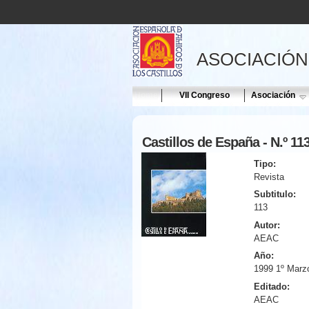
ASOCIACIÓN
Home
VII Congreso
Asociación
Castillos de España - N.º 11
Tipo:
Revista
Subtitulo:
113
Autor:
AEAC
Año:
1999 1º Marz
Editado:
AEAC