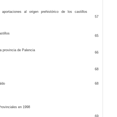
o; aportaciones al origen prehistórico de los castillos
57
stillos
65
la provincia de Palencia
66
68
ldo
68
Provinciales en 1998
69