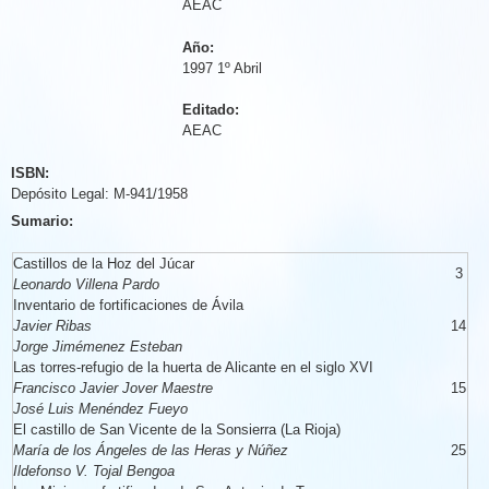
AEAC
Año:
1997 1º Abril
Editado:
AEAC
ISBN:
Depósito Legal: M-941/1958
Sumario:
Castillos de la Hoz del Júcar
3
Leonardo Villena Pardo
Inventario de fortificaciones de Ávila
Javier Ribas
14
Jorge Jimémenez Esteban
Las torres-refugio de la huerta de Alicante en el siglo XVI
Francisco Javier Jover Maestre
15
José Luis Menéndez Fueyo
El castillo de San Vicente de la Sonsierra (La Rioja)
María de los Ángeles de las Heras y Núñez
25
Ildefonso V. Tojal Bengoa