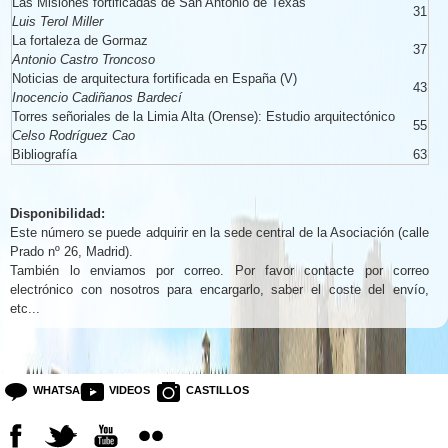
Las Misiones fortificadas de San Antonio de Texas
31
Luis Terol Miller
La fortaleza de Gormaz
37
Antonio Castro Troncoso
Noticias de arquitectura fortificada en España (V)
43
Inocencio Cadiñanos Bardecí
Torres señoriales de la Limia Alta (Orense): Estudio arquitectónico
55
Celso Rodríguez Cao
Bibliografía
63
Disponibilidad:
Este número se puede adquirir en la sede central de la Asociación (calle
Prado nº 26, Madrid).
También lo enviamos por correo. Por favor contacte por correo
electrónico con nosotros para encargarlo, saber el coste del envío,
etc...
WHATSAPP
VIDEOS
CASTILLOS