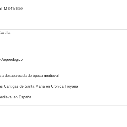
al: M-941/1958
astilla
o Arqueológico
aleza desaparecida de época medieval
as Cantigas de Santa María en Crónica Troyana
o medieval en España