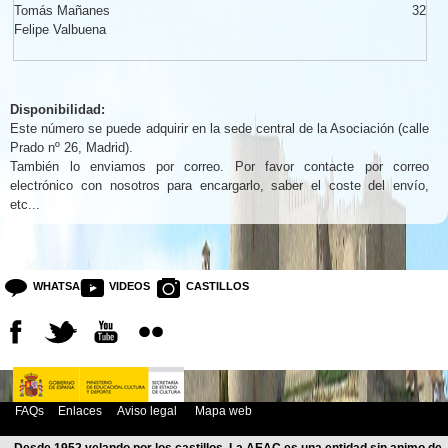
Tomás Mañanes
32
Felipe Valbuena
Disponibilidad:
Este número se puede adquirir en la sede central de la Asociación (calle
Prado nº 26, Madrid).
También lo enviamos por correo. Por favor contacte por correo
electrónico con nosotros para encargarlo, saber el coste del envío,
etc...
WHATSAPP
VIDEOS
CASTILLOS
FAQs
Enlaces
Aviso legal
Mapa web
Desde 1952 velando por los castillos. La AEAC es una entidad sin animo de