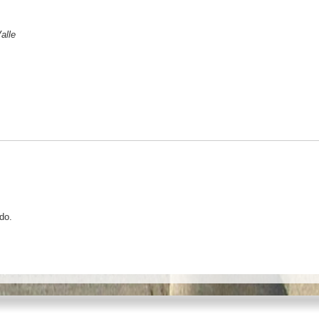
alle
do.