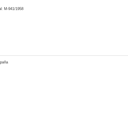
al: M-941/1958
spaña