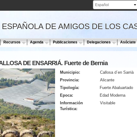
Pasar al
contenido
principal
 ESPAÑOLA DE AMIGOS DE LOS CA
Recursos
Agenda
Publicaciones
Delegaciones
Asóciate
LLOSA DE ENSARRIÁ. Fuerte de Bernia
Municipio:
Callosa d´en Sarrià
Provincia:
Alicante
Tipología:
Fuerte Abaluartado
Epoca:
Edad Moderna
Información
Visitable
Turística: