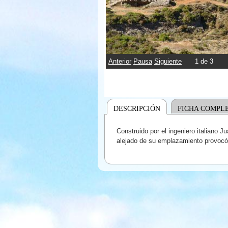
Anterior
Pausa
Siguiente
2
de
3
DESCRIPCIÓN
FICHA COMPL
Construido por el ingeniero italiano J
alejado de su emplazamiento provocó