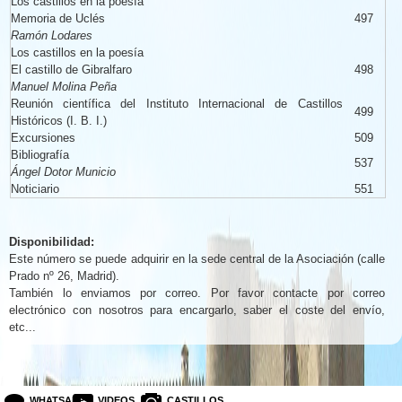
Los castillos en la poesía
Memoria de Uclés
497
Ramón Lodares
Los castillos en la poesía
El castillo de Gibralfaro
498
Manuel Molina Peña
Reunión científica del Instituto Internacional de Castillos
499
Históricos (I. B. I.)
Excursiones
509
Bibliografía
537
Ángel Dotor Municio
Noticiario
551
Disponibilidad:
Este número se puede adquirir en la sede central de la Asociación (calle
Prado nº 26, Madrid).
También lo enviamos por correo. Por favor contacte por correo
electrónico con nosotros para encargarlo, saber el coste del envío,
etc...
WHATSAPP
VIDEOS
CASTILLOS