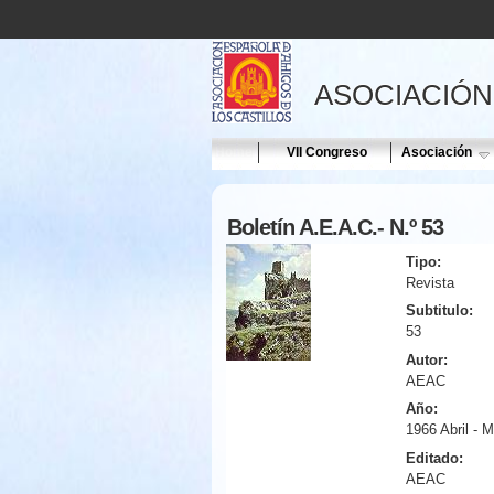
ASOCIACIÓN
Home
VII Congreso
Asociación
Boletín A.E.A.C.- N.º 53
Tipo:
Revista
Subtitulo:
53
Autor:
AEAC
Año:
1966 Abril - 
Editado:
AEAC