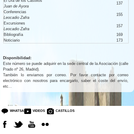
El Día de los Castillos
137
Juan de Ayora
Conferencias
155
Leocadio Zafra
Excursiones
157
Leocadio Zafra
Bibliografía
169
Noticiario
173
Disponibilidad:
Este número se puede adquirir en la sede central de la Asociación (calle
Prado nº 26, Madrid).
También lo enviamos por correo. Por favor contacte por correo
electrónico con nosotros para encargarlo, saber el coste del envío,
etc...
WHATSAPP
VIDEOS
CASTILLOS