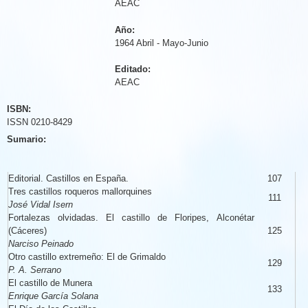
AEAC
Año:
1964 Abril - Mayo-Junio
Editado:
AEAC
ISBN:
ISSN 0210-8429
Sumario:
Editorial. Castillos en España.
107
Tres castillos roqueros mallorquines
111
José Vidal Isern
Fortalezas olvidadas. El castillo de Floripes, Alconétar
(Cáceres)
125
Narciso Peinado
Otro castillo extremeño: El de Grimaldo
129
P. A. Serrano
El castillo de Munera
133
Enrique García Solana