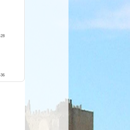
-28
-36