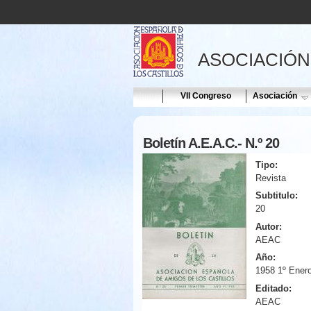
ASOCIACIÓN
Home
VII Congreso
Asociación
Boletín A.E.A.C.- N.º 20
Tipo:
Revista
Subtitulo:
20
Autor:
AEAC
Año:
1958 1º Enero
Editado:
AEAC