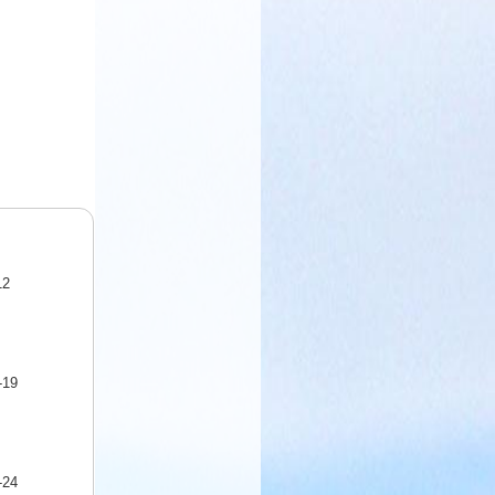
12
-19
-24