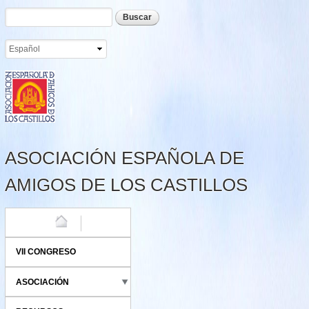
Formulario de búsqueda
Buscar
Pasar al
contenido
principal
ASOCIACIÓN ESPAÑOLA DE
AMIGOS DE LOS CASTILLOS
HOME
VII CONGRESO
ASOCIACIÓN