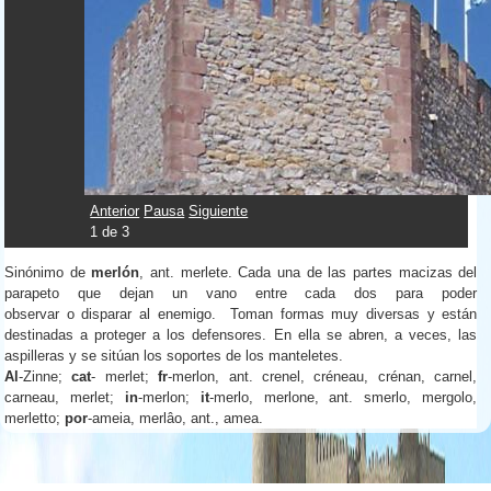
Anterior
Pausa
Siguiente
1
de
3
Sinónimo de
merlón
, ant. merlete. Cada una de las partes macizas del
parapeto que dejan un vano entre cada dos para poder
observar o disparar al enemigo. Toman formas muy diversas y están
destinadas a proteger a los defensores. En ella se abren, a veces, las
aspilleras y se sitúan los soportes de los manteletes.
Al
-Zinne;
cat
- merlet;
fr
-merlon, ant. crenel, créneau, crénan, carnel,
carneau, merlet;
in
-merlon;
it
-merlo, merlone, ant. smerlo, mergolo,
merletto;
por
-ameia, merlâo, ant., amea.