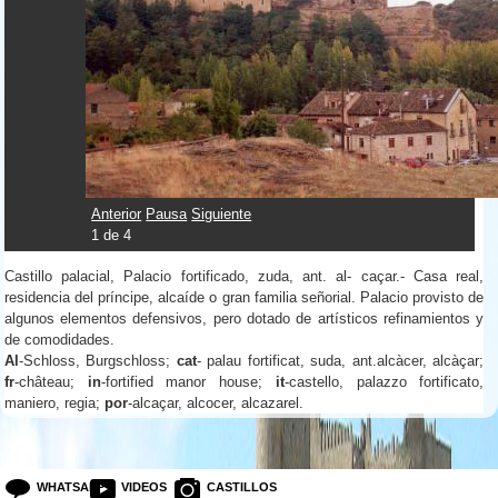
Anterior
Pausa
Siguiente
1
de
4
Castillo palacial, Palacio fortificado, zuda, ant. al- caçar.- Casa real,
residencia del príncipe, alcaíde o gran familia señorial. Palacio provisto de
algunos elementos defensivos, pero dotado de artísticos refinamientos y
de comodidades.
Al
-Schloss, Burgschloss;
cat
- palau fortificat, suda, ant.alcàcer, alcàçar;
fr
-château;
in
-fortified manor house;
it
-castello, palazzo fortificato,
maniero, regia;
por
-alcaçar, alcocer, alcazarel.
WHATSAPP
VIDEOS
CASTILLOS