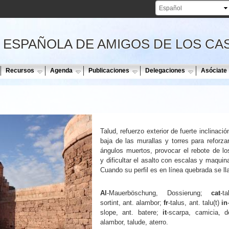
Pasar al
contenido
principal
 ESPAÑOLA DE AMIGOS DE LOS CA
Recursos
Agenda
Publicaciones
Delegaciones
Asóciate
Talud, refuerzo exterior de fuerte inclinació
baja de las murallas y torres para reforzar
ángulos muertos, provocar el rebote de lo
y dificultar el asalto con escalas y maquin
Cuando su perfil es en línea quebrada se ll
Al
-Mauerböschung, Dossierung;
cat
-t
sortint, ant. alambor;
fr
-talus, ant. talu(t)
in
slope, ant. batere;
it
-scarpa, camicia, d
alambor, talude, aterro.