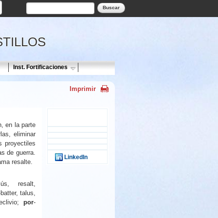
Formulario de búsqueda
Buscar
STILLOS
Inst. Fortificaciones
Imprimir
n, en la parte
las, eliminar
Tweet Widget
s proyectiles
as de guerra.
LinkedIn
ama resalte.
alús, resalt,
-batter, talus,
eclivio;
por
-