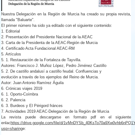
Nuestra Delegación en la Región de Murcia ha creado su propia revista,
llamada "Baluarte".
El primer número ha sido ya editado con el siguiente contenido:
1. Editorial
2. Presentación del Presidente Nacional de la AEAC
3. Carta de la Presidenta de la AEAC-Región de Murcia
4. Certiﬁcado Acta Fundacional AEAC-RM
5. Artículos
5. 1. Restauración de la Fortaleza de Tayvilla.
Autores: Francisco J. Muñoz López, Pedro Jiménez Castillo
5. 2. De castillo andalusí a castillo feudal. Conﬂuencias y
evolución a través de los ejemplos del Reino de Murcia.
Autor: Juan Antonio Ramírez Águila
6. Crónicas viajes 2019
6. 1. Oporto-Coímbra
6. 2. Palencia
6. 3. Burdeos y El Périgord fránces
7. Actividades 2019 AEAC-Delegación de la Región de Murcia
La revista puede descargarse en formato pdf en el siguiente
enlac
https://drive.google.com/file/d/1vMnDYSb_40KsTo70a9Xw0vhb6nPQ1Y
usp=sharing
e: