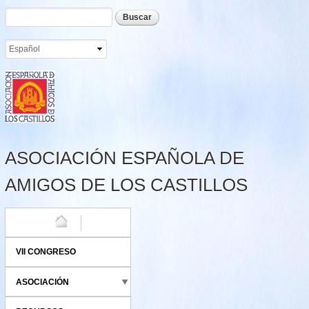
Formulario de búsqueda
Buscar
Pasar al
contenido
principal
ASOCIACIÓN ESPAÑOLA DE
AMIGOS DE LOS CASTILLOS
HOME
VII CONGRESO
ASOCIACIÓN