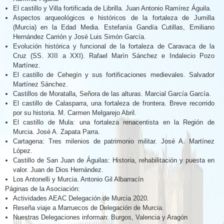
El castillo y Villa fortificada de Librilla. Juan Antonio Ramírez Águila.
Aspectos arqueológicos e históricos de la fortaleza de Jumilla
(Murcia) en la Edad Media. Estefanía Gandía Cutillas, Emiliano
Hernández Carrión y José Luis Simón García.
Evolución histórica y funcional de la fortaleza de Caravaca de la
Cruz (SS. XIII a XXI). Rafael Marín Sánchez e Indalecio Pozo
Martínez.
El castillo de Cehegín y sus fortificaciones medievales. Salvador
Martínez Sánchez.
Castillos de Moratalla, Señora de las alturas. Marcial García García.
El castillo de Calasparra, una fortaleza de frontera. Breve recorrido
por su historia. M. Carmen Melgarejo Abril.
El castillo de Mula: una fortaleza renacentista en la Región de
Murcia. José A. Zapata Parra.
Cartagena: Tres milenios de patrimonio militar. José A. Martínez
López.
Castillo de San Juan de Águilas: Historia, rehabilitación y puesta en
valor. Juan de Dios Hernández.
Los Antonelli y Murcia. Antonio Gil Albarracín
Páginas de la Asociación:
Actividades AEAC Delegación de Murcia 2020.
Reseña viaje a Marruecos de Delegación de Murcia.
Nuestras Delegaciones informan: Burgos, Valencia y Aragón