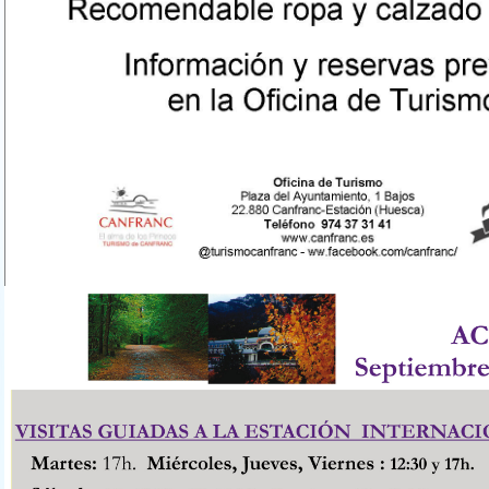
boletin_sepetiembre_-_octubre.jpg